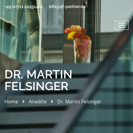
+49 (0)711 229314-0
info@qf-partner.de
DR. MARTIN
FELSINGER
Home
Anwälte
Dr. Martin Felsinger